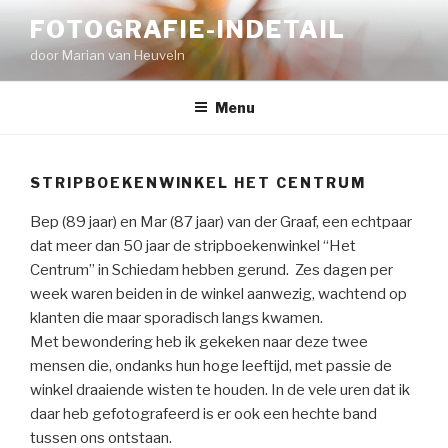
Naar
FOTOGRAFIE-INDETAIL
de
door Marian van Heuveln
inhoud
springen
Menu
STRIPBOEKENWINKEL HET CENTRUM
Bep (89 jaar) en Mar (87 jaar) van der Graaf, een echtpaar
dat meer dan 50 jaar de stripboekenwinkel “Het
Centrum” in Schiedam hebben gerund. Zes dagen per
week waren beiden in de winkel aanwezig, wachtend op
klanten die maar sporadisch langs kwamen.
Met bewondering heb ik gekeken naar deze twee
mensen die, ondanks hun hoge leeftijd, met passie de
winkel draaiende wisten te houden. In de vele uren dat ik
daar heb gefotografeerd is er ook een hechte band
tussen ons ontstaan.