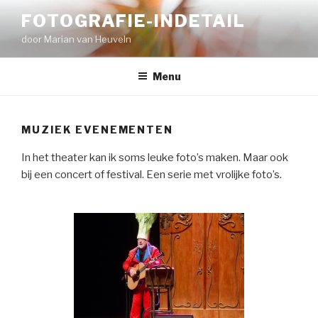
Naar
FOTOGRAFIE-INDETAIL
de
door Marian van Heuveln
inhoud
springen
Menu
MUZIEK EVENEMENTEN
In het theater kan ik soms leuke foto’s maken. Maar ook
bij een concert of festival. Een serie met vrolijke foto’s.