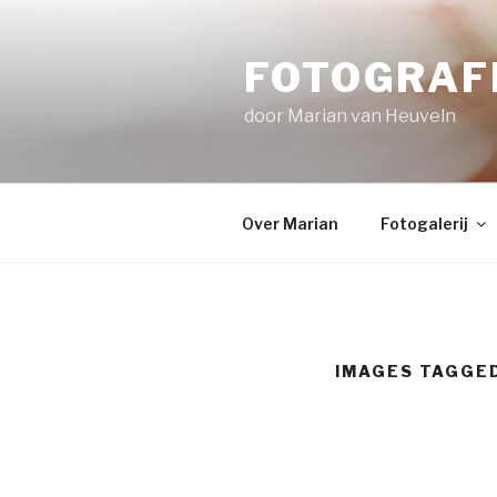
Naar
de
FOTOGRAFI
inhoud
springen
door Marian van Heuveln
Over Marian
Fotogalerij
IMAGES TAGGED