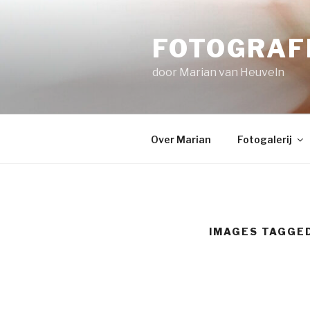
Naar
de
FOTOGRAFI
inhoud
springen
door Marian van Heuveln
Over Marian
Fotogalerij
IMAGES TAGGED