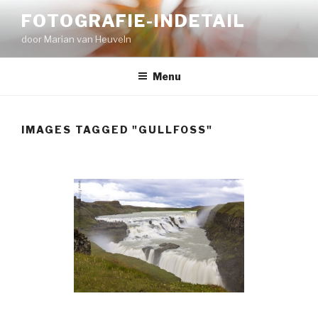
Naar
FOTOGRAFIE-INDETAIL
de
door Marian van Heuveln
inhoud
springen
Menu
IMAGES TAGGED "GULLFOSS"